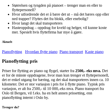
Størrelsen og tyngden på pianoet – trenger man en eller to
flyttepersonell?
Hvor utfordrende det er å bære det ut – må det bæres opp eller
ned trapper? Flyttes det fra blokk, eller enebolig?
Hvor langt det skal transporteres
Hasteoppdrag – oppdrag for kveld og helger, vil kunne koste
mer. Spesielt hvis flyttefirma har mye å gjøre.
Aktuelt
Pianoflytting
Hvordan flytte piano
Piano transport
Kaste piano
Pianoflytting pris
Priser for flytting av piano og flygel, starter fra
2500,- eks mva.
Det
er for de minste oppdragene, hvor man kun trenger et flyttepersonell,
det er enkel utgang for bæring, og det skal transporteres innen ca. 10
kilometer. Det er stor variasjon i pris for å flytte piano. Typisk pris
variasjon, er alt fra 2500,- til 10 000,-eks mva. Piano transport fra
Oslo til Bergen, vil f.eks. ha en helt annen prissetting, enn
pianoflytting internt i Oslo by.
Trenger du?