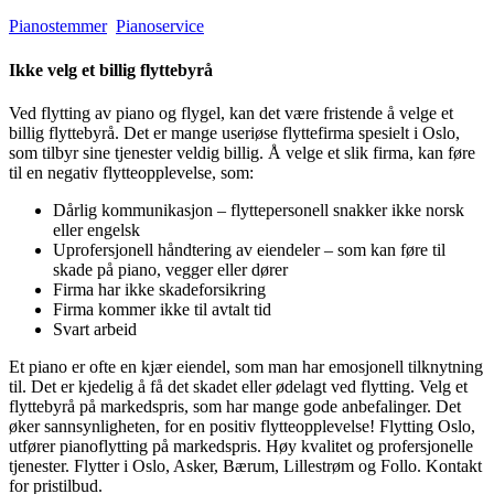
Pianostemmer
Pianoservice
Ikke velg et billig flyttebyrå
Ved flytting av piano og flygel, kan det være fristende å velge et
billig flyttebyrå. Det er mange useriøse flyttefirma spesielt i Oslo,
som tilbyr sine tjenester veldig billig. Å velge et slik firma, kan føre
til en negativ flytteopplevelse, som:
Dårlig kommunikasjon – flyttepersonell snakker ikke norsk
eller engelsk
Uprofersjonell håndtering av eiendeler – som kan føre til
skade på piano, vegger eller dører
Firma har ikke skadeforsikring
Firma kommer ikke til avtalt tid
Svart arbeid
Et piano er ofte en kjær eiendel, som man har emosjonell tilknytning
til. Det er kjedelig å få det skadet eller ødelagt ved flytting. Velg et
flyttebyrå på markedspris, som har mange gode anbefalinger. Det
øker sannsynligheten, for en positiv flytteopplevelse! Flytting Oslo,
utfører pianoflytting på markedspris. Høy kvalitet og profersjonelle
tjenester. Flytter i Oslo, Asker, Bærum, Lillestrøm og Follo. Kontakt
for pristilbud.