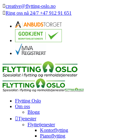
creative@flytting-oslo.no
Ring oss nå
24/7
+47 912 91 651
Flytting Oslo
Om oss
Blogg
Tjenester
Flyttetjenester
Kontorflytting
Pianoflytting