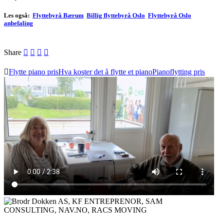
Les også:
Flyttebyrå Bærum
Billig flyttebyrå Oslo
Flyttebyrå Oslo
anbefaling
Share
Flytte piano pris
Hva koster det å flytte et piano
Pianoflytting pris