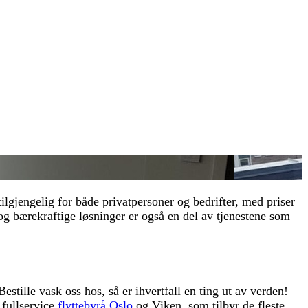
tilgjengelig for både privatpersoner og bedrifter, med priser
 og bærekraftige løsninger er også en del av tjenestene som
stille vask oss hos, så er ihvertfall en ting ut av verden!
 fullservice
flyttebyrå Oslo
og Viken, som tilbyr de fleste