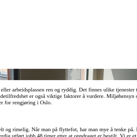
eller arbeidsplassen ren og ryddig. Det finnes ulike tjenester 
ndetilfredshet er også viktige faktorer å vurdere. Miljøhensyn
r for rengjøring i Oslo.
elt og rimelig. Når man på flyttefot, har man mye å tenke på. Be
dig utført jobb 48 timer etter at oppdraget er bestilt. Vi er et