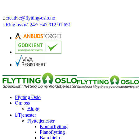
creative@flytting-oslo.no
Ring oss nå
24/7
+47 912 91 651
Flytting Oslo
Om oss
Blogg
Tjenester
Flyttetjenester
Kontorflytting
Pianoflytting
Bærehjelp