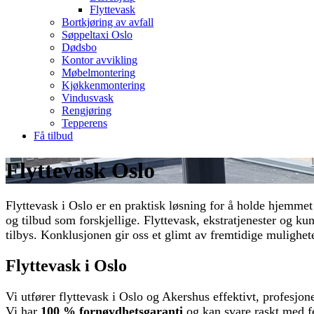
Flyttevask
Bortkjøring av avfall
Søppeltaxi Oslo
Dødsbo
Kontor avvikling
Møbelmontering
Kjøkkenmontering
Vindusvask
Rengjøring
Tepperens
Få tilbud
Flyttevask Oslo
Flyttevask i Oslo er en praktisk løsning for å holde hjemmet 
og tilbud som forskjellige. Flyttevask, ekstratjenester og ku
tilbys. Konklusjonen gir oss et glimt av fremtidige mulighete
Flyttevask i Oslo
Vi utfører flyttevask i Oslo og Akershus effektivt, profesjon
Vi har
100 % fornøydhetsgaranti
og kan svare raskt med fer