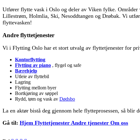
Utfører flytte vask i Oslo og deler av Viken fylke. Område
Lillestrøm, Holmlia, Ski, Nesoddtangen og Drøbak. Vi utfører
flyttevasken!
Andre flyttetjenester
Vi i Flytting Oslo har et stort utvalg av flyttetjenester for pri
Kontorflytting
Flytting av piano
, flygel og safe
Bærehjelp
Utleie av flyttebil
Lagring
Flytting mellom byer
Bortkjøring av søppel
Rydd, tøm og vask av
Dødsbo
La en aktør bistå deg gjennom hele flytteprosessen, så blir d
Gå til:
Hjem
Flyttetjenester
Andre tjenester
Om oss