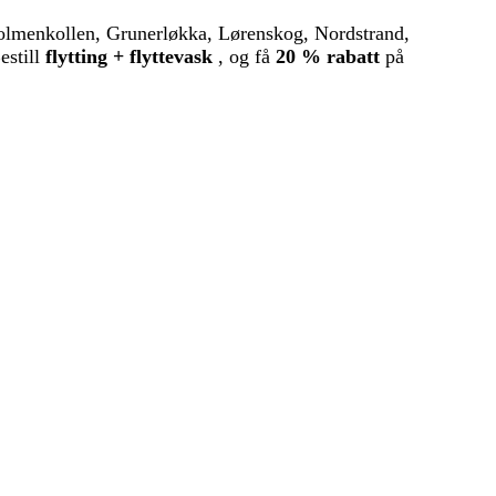
 Holmenkollen, Grunerløkka, Lørenskog, Nordstrand,
estill
flytting + flyttevask
, og få
20 % rabatt
på