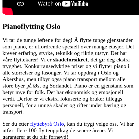
Pianoflytting Oslo
Vi tar de tunge løftene for deg! Å flytte tunge gjenstander
som piano, er utfordrende spesielt over mange etasjer. Det
krever erfaring, styrke, teknikk og riktig utstyr. Det har
våre flyttekarer! Vi er
skadeforsikret
, det gir deg ekstra
trygghet. Konkurransedyktige priser og vi flytter piano i
alle størrelser og fasonger. Vi tar oppdrag i Oslo og
Akershus, men tilbyr også piano transport mellom alle
store byer på Øst og Sørlandet. Piano er en gjenstand som
betyr mye for folk. Det har økonomisk og emosjonell
verdi. Derfor er vi ekstra fokuserte og bruker tilleggs
personell, for å unngå skader og rifter under bæring og
transport.
Ser du etter
flyttebyrå Oslo
, kan du trygt velge oss. Vi har
utført flere 100 flytteoppdrag de senere årene. Vi
garanterer at du blir fornøyd!