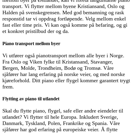
mellom byer på Østlandet, kan vi foreta langdistanse piano
transport. Vi flytter mellom byene Kristiansand, Oslo og
Halden på svenskegrensen. Med god bemanning og rask
responstid tar vi oppdrag fortløpende. Velg mellom enkel
fast eller time pris. Vi kan også komme på befaring, og gi
et konkret pristilbud der og da.
Piano transport mellom byer
Vi utfører også pianotransport mellom alle byer i Norge.
Fra Oslo og Viken fylke til Kristansand, Stavanger,
Bergen, Molde, Trondheim, Bodø og Tromsø. Våre
sjåfører har lang erfaring på norske veier, og med norske
kjøreforhold. Ditt piano eller flygel kommer garantert trygt
frem.
Flytting av piano til utlandet
Skal du flytte piano, flygel, safe eller andre eiendeler til
utlandet? Vi flytter til hele Europa. Inkludert Sverige,
Danmark, Tyskland, Polen, Frankrike og Spania. Våre
sjåfører har god erfaring på europeiske veier. Å flytte