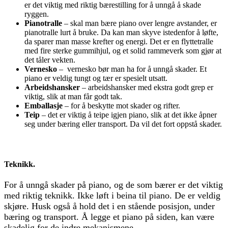
er det viktig med riktig bærestilling for å unngå å skade
ryggen.
Pianotralle
– skal man bære piano over lengre avstander, er
pianotralle lurt å bruke. Da kan man skyve istedenfor å løfte,
da sparer man masse krefter og energi. Det er en flyttetralle
med fire sterke gummihjul, og et solid rammeverk som gjør at
det tåler vekten.
Vernesko
– vernesko bør man ha for å unngå skader. Et
piano er veldig tungt og tær er spesielt utsatt.
Arbeidshansker
– arbeidshansker med ekstra godt grep er
viktig, slik at man får godt tak.
Emballasje
– for å beskytte mot skader og rifter.
Teip
– det er viktig å teipe igjen piano, slik at det ikke åpner
seg under bæring eller transport. Da vil det fort oppstå skader.
Teknikk.
For å unngå skader på piano, og de som bærer er det viktig
med riktig teknikk. Ikke løft i beina til piano. De er veldig
skjøre. Husk også å hold det i en stående posisjon, under
bæring og transport. Å legge et piano på siden, kan være
skadelig for de indre mekanismene.