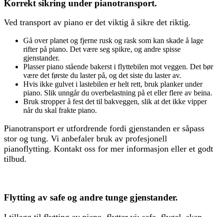
Korrekt sikring under pianotransport.
Ved transport av piano er det viktig å sikre det riktig.
Gå over planet og fjerne rusk og rask som kan skade å lage
rifter på piano. Det være seg spikre, og andre spisse
gjenstander.
Plasser piano stående bakerst i flyttebilen mot veggen. Det bør
være det første du laster på, og det siste du laster av.
Hvis ikke gulvet i lastebilen er helt rett, bruk planker under
piano. Slik unngår du overbelastning på et eller flere av beina.
Bruk stropper å fest det til bakveggen, slik at det ikke vipper
når du skal frakte piano.
Pianotransport er utfordrende fordi gjenstanden er såpass
stor og tung. Vi anbefaler bruk av profesjonell
pianoflytting. Kontakt oss for mer informasjon eller et godt
tilbud.
Flytting av safe og andre tunge gjenstander.
I tillegg til flytting av piano, flytter vi: safe, flygel, skap,