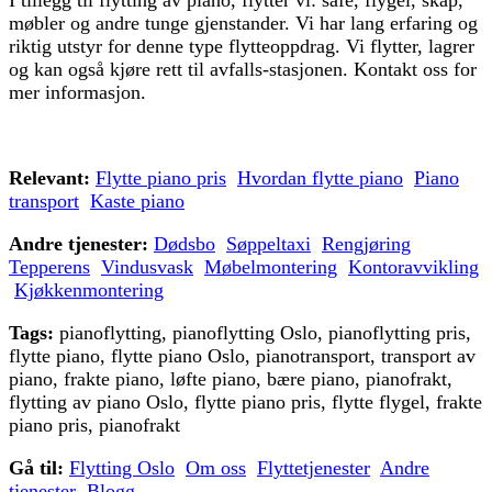
møbler og andre tunge gjenstander. Vi har lang erfaring og
riktig utstyr for denne type flytteoppdrag. Vi flytter, lagrer
og kan også kjøre rett til avfalls-stasjonen. Kontakt oss for
mer informasjon.
Relevant:
Flytte piano pris
Hvordan flytte piano
Piano
transport
Kaste piano
Andre tjenester:
Dødsbo
Søppeltaxi
Rengjøring
Tepperens
Vindusvask
Møbelmontering
Kontoravvikling
Kjøkkenmontering
Tags:
pianoflytting, pianoflytting Oslo, pianoflytting pris,
flytte piano, flytte piano Oslo, pianotransport, transport av
piano, frakte piano, løfte piano, bære piano, pianofrakt,
flytting av piano Oslo, flytte piano pris, flytte flygel, frakte
piano pris, pianofrakt
Gå til:
Flytting Oslo
Om oss
Flyttetjenester
Andre
tjenester
Blogg