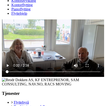
Kontoravvikling
Kontorflytting
Pianoflytting
Flyttehjelp
Tjenester
Flyttebyrå