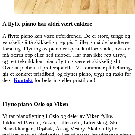
Å flytte piano har aldri vært enklere
Å flytte piano kan være utfordrende. De er store, tunge og
vanskelig å få skikkelig grep på. I tillegg må de håndteres
forsiktig. Flytting av piano er spesielt utfordrende, hvis de
må bæres opp eller ned trapper. Har man ikke rett utstyr,
og rett teknikk kan pianoflytting være et skikkelig slit!
Overlat jobben til profersjonelle. Vi kommmer på befaring,
gir et konkret pristilbud, og flytter piano, trygt og raskt for
deg!
Kontakt
for befaring eller pristilbud!
Flytte piano Oslo og Viken
Vi tar pianoflytting i Oslo og deler av Viken fylke.
Inkludert Bærum, Asker, Lillestrøm, Lørenskog, Ski,
Nesoddtangen, Drøbak, Ås og Vestby. Skal du flytte