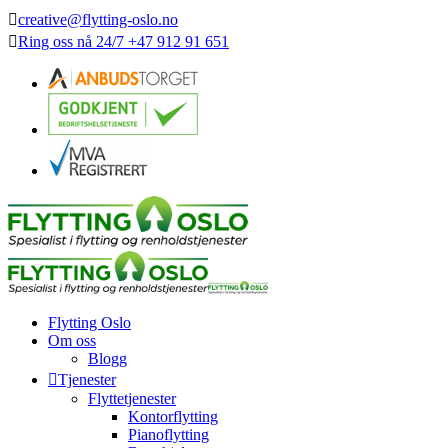
creative@flytting-oslo.no
Ring oss nå
24/7
+47 912 91 651
Flytting Oslo
Om oss
Blogg
Tjenester
Flyttetjenester
Kontorflytting
Pianoflytting