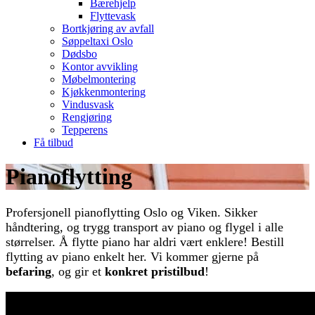
Bærehjelp
Flyttevask
Bortkjøring av avfall
Søppeltaxi Oslo
Dødsbo
Kontor avvikling
Møbelmontering
Kjøkkenmontering
Vindusvask
Rengjøring
Tepperens
Få tilbud
Pianoflytting
Profersjonell pianoflytting Oslo og Viken. Sikker
håndtering, og trygg transport av piano og flygel i alle
størrelser. Å flytte piano har aldri vært enklere! Bestill
flytting av piano enkelt her. Vi kommer gjerne på
befaring
, og gir et
konkret pristilbud
!