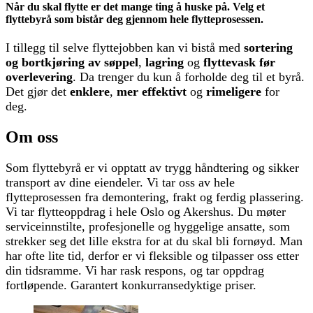
Når du skal flytte er det mange ting å huske på.
Velg et
flyttebyrå som bistår deg gjennom hele flytteprosessen.
I tillegg til selve flyttejobben kan vi bistå med
s
ortering
og bortkjøring av søppel
,
l
agring
og
flyttevask før
overlevering
.
Da trenger du kun å forholde deg til et byrå.
Det gjør det
enklere
,
mer effektivt
og
rimeligere
for
deg.
Om oss
Som flyttebyrå er vi opptatt av trygg håndtering og sikker
transport av dine eiendeler. Vi tar oss av hele
flytteprosessen fra demontering, frakt og ferdig plassering.
Vi tar flytteoppdrag i hele Oslo og Akershus. Du møter
serviceinnstilte, profesjonelle og hyggelige ansatte, som
strekker seg det lille ekstra for at du skal bli fornøyd. Man
har ofte lite tid, derfor er vi fleksible og tilpasser oss etter
din tidsramme. Vi har rask respons, og tar oppdrag
fortløpende. Garantert konkurransedyktige priser.