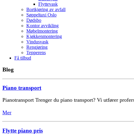
Flyttevask
Bortkjøring av avfall
Søppeltaxi Oslo
Dødsbo
Kontor avvikling
Møbelmontering
Kjøkkenmontering
Vindusvask
Rengjøring
Tepperens
Få tilbud
Blog
Piano transport
Pianotransport Trenger du piano transport? Vi utfører profersj
Mer
Flytte piano pris