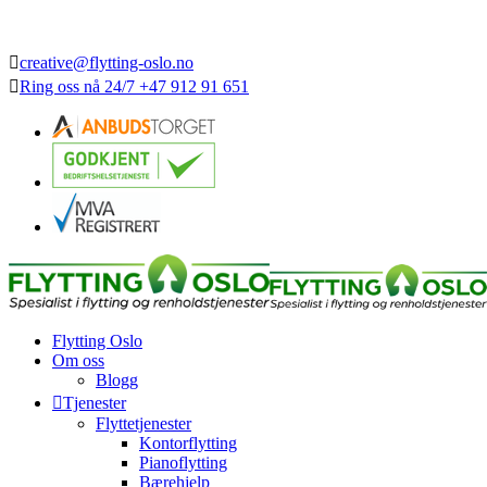
creative@flytting-oslo.no
Ring oss nå
24/7
+47 912 91 651
Flytting Oslo
Om oss
Blogg
Tjenester
Flyttetjenester
Kontorflytting
Pianoflytting
Bærehjelp